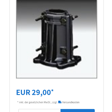
EUR 29,00
*
* inkl. der gesetzlichen MwSt.; zzgl.
Versandkosten