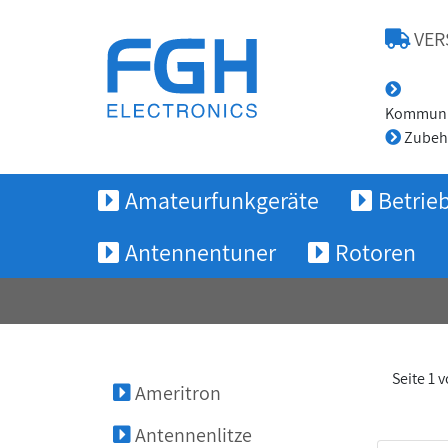
VER
Kommunik
Zubeh
Amateurfunkgeräte
Betrie
Antennentuner
Rotoren
Seite 1 
Ameritron
Antennenlitze