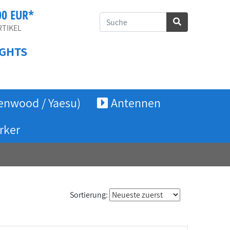
00 EUR*
TIKEL
GHTS
enwood / Yaesu)
Antennen
rker
Sortierung: