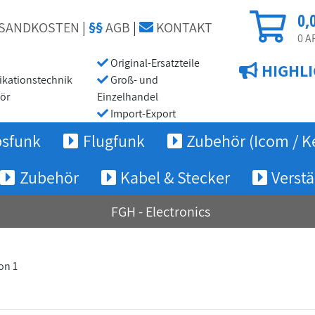
0,
SANDKOSTEN
|
§§
AGB
|
KONTAKT
0
AR
Original-Ersatzteile
HIGHLI
ationstechnik
Groß- und
ör
Einzelhandel
Import-Export
bsfunk
Flugfunk
Zubehör (Icom / K
Zubehör
Kabel & Stecker
Verstä
FGH - Electronics
von 1