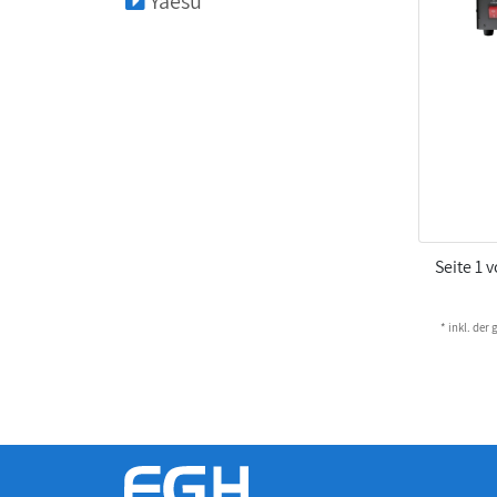
Yaesu
Seite 1 
* inkl. der