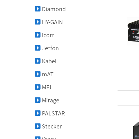
Diamond
HY-GAIN
Icom
Jetfon
Kabel
mAT
MFJ
Mirage
PALSTAR
Stecker