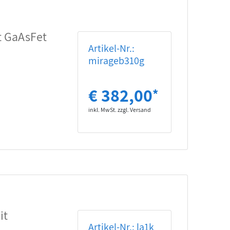
t GaAsFet
Artikel-Nr.:
mirageb310g
€ 382,00
*
inkl. MwSt. zzgl. Versand
it
Artikel-Nr.: la1k