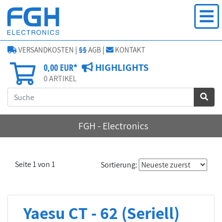
VERSANDKOSTEN
|
§§
AGB
|
KONTAKT
HIGHLIGHTS
0,00 EUR*
0
ARTIKEL
FGH - Electronics
Seite 1 von 1
Sortierung:
Yaesu CT - 62 (Seriell)