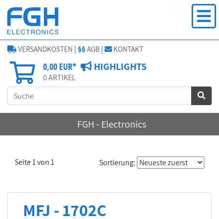
VERSANDKOSTEN
|
§§
AGB
|
KONTAKT
HIGHLIGHTS
0,00 EUR*
0
ARTIKEL
FGH - Electronics
Seite 1 von 1
Sortierung:
MFJ - 1702C