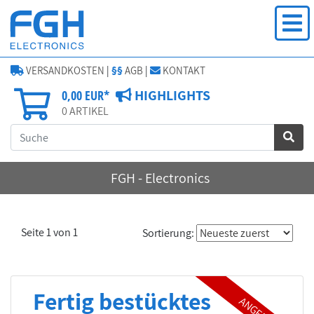
VERSANDKOSTEN
|
§§
AGB
|
KONTAKT
HIGHLIGHTS
0,00 EUR*
0
ARTIKEL
FGH - Electronics
Seite 1 von 1
Sortierung:
Fertig bestücktes