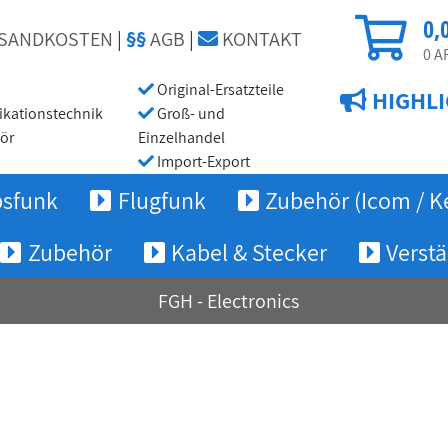
0,
SANDKOSTEN
|
§§
AGB
|
KONTAKT
0
AR
Original-Ersatzteile
HIGHLI
ationstechnik
Groß- und
ör
Einzelhandel
Import-Export
bsfunk
Flugfunk
Zubehör (Icom / K
Zubehör
Kabel & Stecker
Verstä
FGH - Electronics