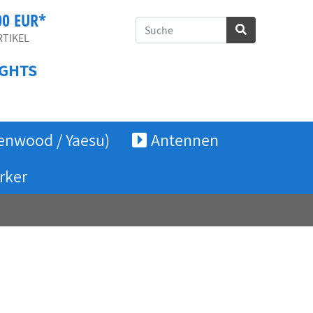
00 EUR*
TIKEL
GHTS
enwood / Yaesu)
Antennen
rker