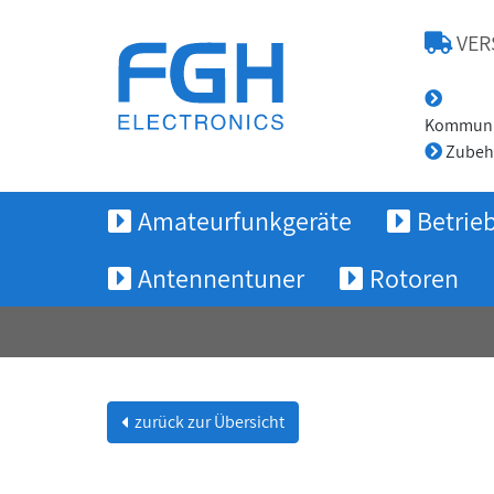
VER
Kommunik
Zubeh
Amateurfunkgeräte
Betrie
Antennentuner
Rotoren
zurück zur Übersicht